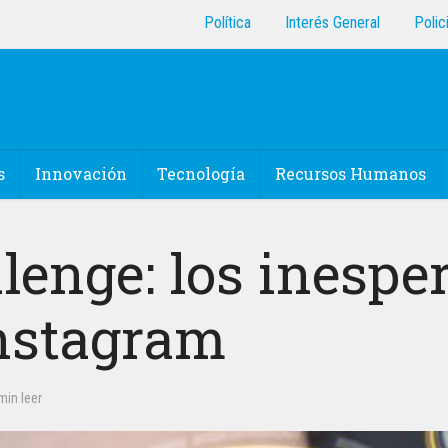
Política
Interés General
Polic
s
Innovación
Tecnología
Recursos Humanos
lenge: los inespe
nstagram
min leer