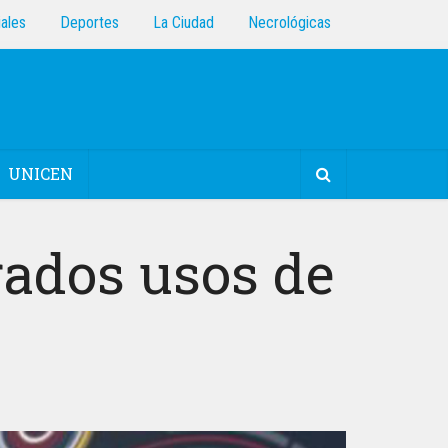
iales
Deportes
La Ciudad
Necrológicas
UNICEN
rados usos de