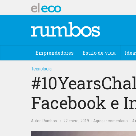
Emprendedores
Estilo de vida
Idea
Tecnología
#10YearsChal
Facebook e I
Autor:
Rumbos
22 enero, 2019
Agregar comentario
4 