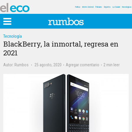
Política
Interés General
Policiales
Deportes
La Ciudad
Necrológicas
Tecnología
BlackBerry, la inmortal, regresa en
2021
Autor:
Rumbos
25 agosto, 2020
Agregar comentario
2 min leer