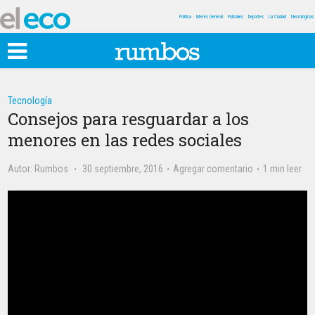
Política
Interés General
Policiales
Deportes
La Ciudad
Necrológicas
Tecnología
Consejos para resguardar a los
menores en las redes sociales
Autor:
Rumbos
30 septiembre, 2016
Agregar comentario
1 min leer