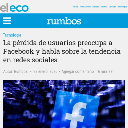
Política
Interés General
Policiales
Deportes
La Ciudad
Necrológicas
Tecnología
La pérdida de usuarios preocupa a
Facebook y habla sobre la tendencia
en redes sociales
Autor:
Rumbos
28 enero, 2020
Agregar comentario
6 min leer