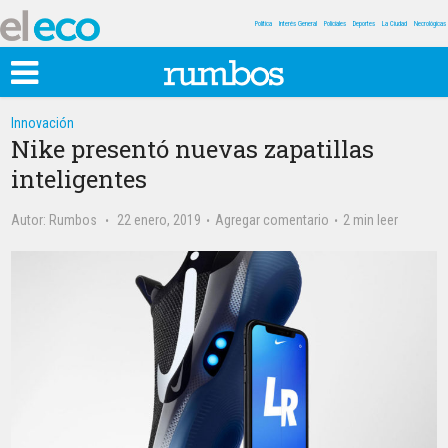
Política
Interés General
Policiales
Deportes
La Ciudad
Necrológicas
Innovación
Nike presentó nuevas zapatillas
inteligentes
Autor:
Rumbos
22 enero, 2019
Agregar comentario
2 min leer