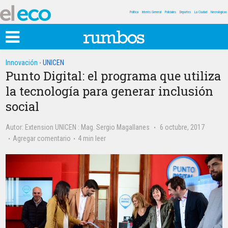
Política
Interés General
Policiales
Deportes
La Ciudad
Necrológicas
Innovación
UNICEN
•
Punto Digital: el programa que utiliza
la tecnología para generar inclusión
social
Autor:
Extension UNICEN
: Mag. Sergio Magallanes
6 octubre, 2017
Agregar comentario
4 min leer