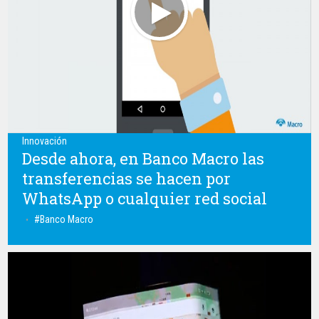
Innovación
Desde ahora, en Banco Macro las
transferencias se hacen por
WhatsApp o cualquier red social
Banco Macro