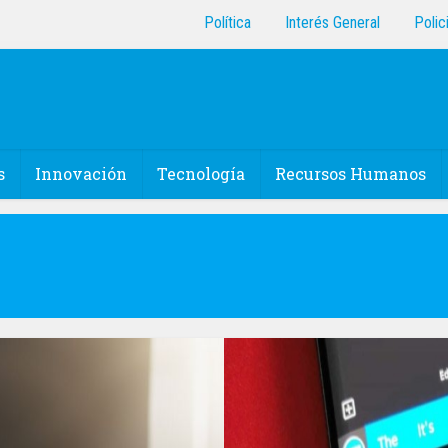
Política
Interés General
Polic
s
Innovación
Tecnología
Recursos Humanos