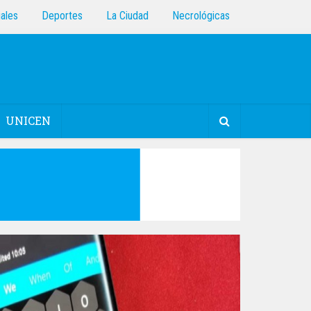
iales
Deportes
La Ciudad
Necrológicas
UNICEN