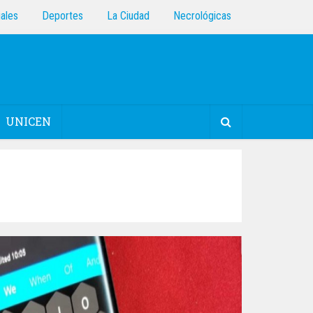
iales
Deportes
La Ciudad
Necrológicas
UNICEN