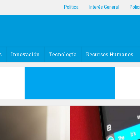
Política
Interés General
Polic
s
Innovación
Tecnología
Recursos Humanos