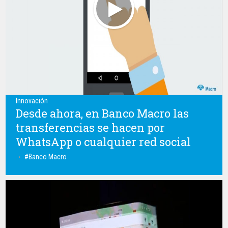
Innovación
Desde ahora, en Banco Macro las
transferencias se hacen por
WhatsApp o cualquier red social
Banco Macro