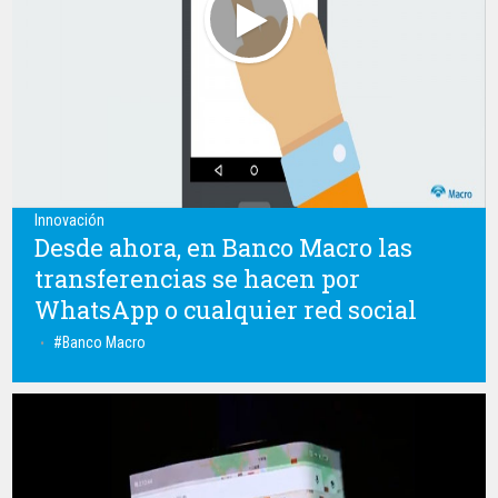
Innovación
Desde ahora, en Banco Macro las
transferencias se hacen por
WhatsApp o cualquier red social
Banco Macro