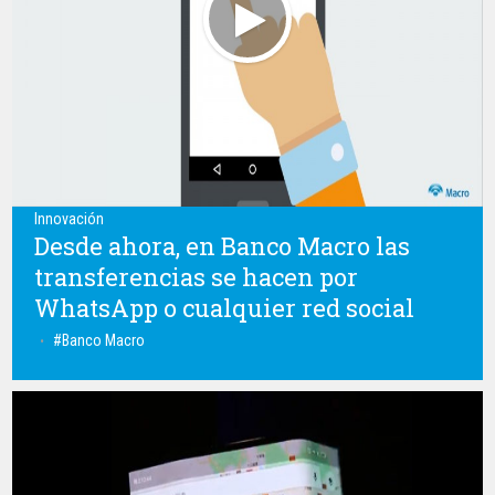
Innovación
Desde ahora, en Banco Macro las
transferencias se hacen por
WhatsApp o cualquier red social
Banco Macro